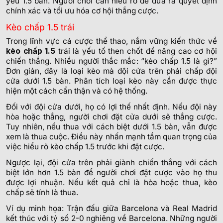
yếu 1.5 bàn. Người chơi cần hiểu rõ để đưa ra quyết định
chính xác và tối ưu hóa cơ hội thắng cược.
Kèo chấp 1.5 trái
Trong lĩnh vực cá cược thể thao, nắm vững kiến thức về
kèo chấp 1.5
trái là yếu tố then chốt để nâng cao cơ hội
chiến thắng. Nhiều người thắc mắc: “kèo chấp 1.5 là gì?”
Đơn giản, đây là loại kèo mà đội cửa trên phải chấp đội
cửa dưới 1.5 bàn. Phân tích loại kèo này cần được thực
hiện một cách cẩn thận và có hệ thống.
Đối với đội cửa dưới, họ có lợi thế nhất định. Nếu đội này
hòa hoặc thắng, người chơi đặt cửa dưới sẽ thắng cược.
Tuy nhiên, nếu thua với cách biệt dưới 1.5 bàn, vẫn được
xem là thua cuộc. Điều này nhấn mạnh tầm quan trọng của
việc hiểu rõ kèo chấp 1.5 trước khi đặt cược.
Ngược lại, đội cửa trên phải giành chiến thắng với cách
biệt lớn hơn 1.5 bàn để người chơi đặt cược vào họ thu
được lợi nhuận. Nếu kết quả chỉ là hòa hoặc thua, kèo
chấp sẽ tính là thua.
Ví dụ minh họa: Trận đấu giữa Barcelona và Real Madrid
kết thúc với tỷ số 2-0 nghiêng về Barcelona. Những người