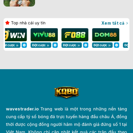
Top nhà cái uy tín
Xem tất cả
wavestrader.io
Trang web là một trong những nền tảng
cung cấp tỷ số bóng đá trực tuyến hàng đầu châu Á, đồng
thời được cộng đồng người hâm mộ đánh giá đứng số 1 tại
Việt Nam. Không chỉ cập nhật kết quả các trận đấu theo