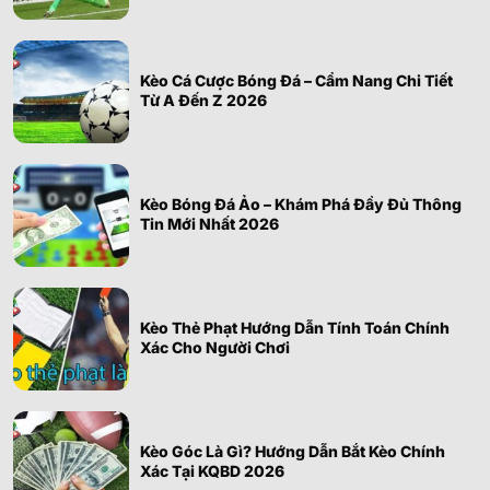
Kèo Cá Cược Bóng Đá – Cẩm Nang Chi Tiết
Từ A Đến Z 2026
Kèo Bóng Đá Ảo – Khám Phá Đầy Đủ Thông
Tin Mới Nhất 2026
Kèo Thẻ Phạt Hướng Dẫn Tính Toán Chính
Xác Cho Người Chơi
Kèo Góc Là Gì? Hướng Dẫn Bắt Kèo Chính
Xác Tại KQBD 2026