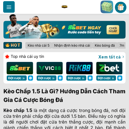
Bỏ
qua
nội
dung
HOT
Kèo nhà cái 5
Nhận định kèo nhà cái
Kèo bóng đá
7m
Top nhà cái uy tín
Xem tất cả
Kèo Chấp 1.5 Là Gì? Hướng Dẫn Cách Tham
Gia Cá Cược Bóng Đá
Kèo chấp 1.5
là một dạng cá cược trong bóng đá, nơi đội
cửa trên phải chấp đội cửa dưới 1.5 bàn. Điều này có nghĩa
là để người chơi đặt cửa trên thắng cược, đội mạnh cần
giành chiến thắng với cách biệt ít nhất 2 bàn. Để thành