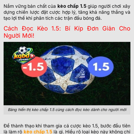
Nắm vững bản chất của
kèo chấp 1.5
giúp người chơi xây
dựng chiến lược đặt cược hợp lý, tăng khả năng thắng và
tạo lợi thế khi phân tích các trận đấu bóng đá.
Cách Đọc Kèo 1.5: Bí Kíp Đơn Giản Cho
Người Mới!
Bảng hiển thị kèo chấp 1.5 cùng cách đọc kèo dành cho người mới
Để thành thạo khi tham gia cá cược kèo 1.5, bước đầu tiên
là làm rõ
kèo chấp 1.5
là gì. Hiểu rõ loại kèo này không chỉ