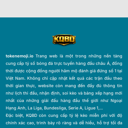
tokenemoji.io
Trang web là một trong những nền tảng
cung cấp tỷ số bóng đá trực tuyến hàng đầu châu Á, đồng
thời được cộng đồng người hâm mộ đánh giá đứng số 1 tại
Việt Nam. Không chỉ cập nhật kết quả các trận đấu theo
thời gian thực, website còn mang đến đầy đủ thông tin
như lịch thi đấu, nhận định, soi kèo và bảng xếp hạng mới
nhất của những giải đấu hàng đầu thế giới như Ngoại
Hạng Anh, La Liga, Bundesliga, Serie A, Ligue 1,...
Đặc biệt, KQBD còn cung cấp tỷ lệ kèo miễn phí với độ
chính xác cao, trình bày rõ ràng và dễ hiểu, hỗ trợ tối đa