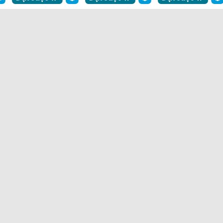
Theo Giải Đấu
Vin88
HDP
ỉ số
Đội khách
Chủ
Tỷ lệ
Khách
Không có dữ liệu vui lòng chọn bộ lọc khác