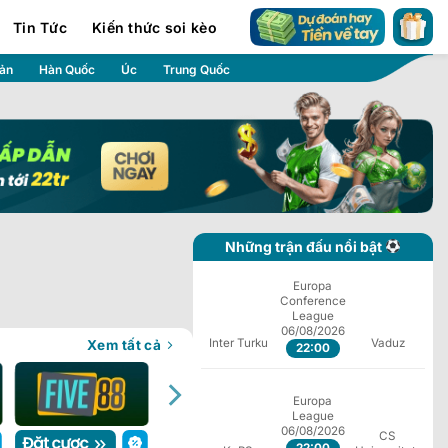
Tin Tức
Kiến thức soi kèo
ản
Hàn Quốc
Úc
Trung Quốc
Những trận đấu nổi bật
Europa
Conference
League
06/08/2026
Inter Turku
Vaduz
Xem tất cả
22:00
Europa
League
06/08/2026
CS
22:00