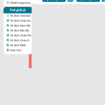
VĐQG Argentina
Thế giới
Asian View
Euro View
Tỷ Lệ
Vô địch Thế Giới
Vô địch Châu Âu
Vô địch Nam Mỹ
BÓNG ĐÁ
Vô địch Bắc Mỹ
Thời gian
Đội nhà
T
Vô địch Châu Phi
Vô địch Châu Á
Vô địch ĐNA
Giao hữu