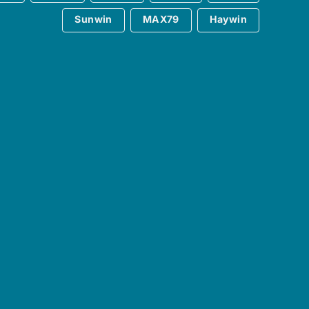
Sunwin
MAX79
Haywin