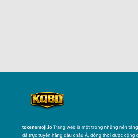
tokenemoji.io
Trang web là một trong những nền tảng
đá trực tuyến hàng đầu châu Á, đồng thời được cộng