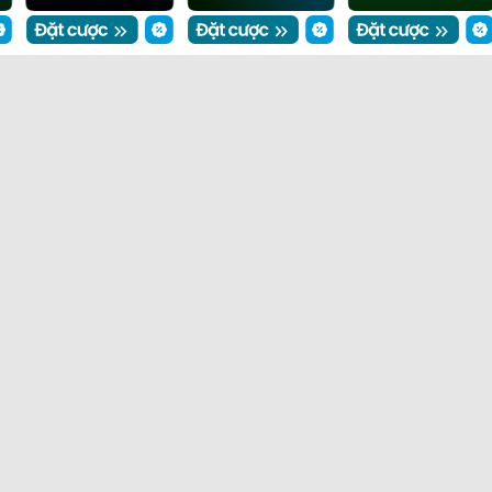
Theo Giải Đấu
Vin88
HDP
ỉ số
Đội khách
Chủ
Tỷ lệ
Khách
Không có dữ liệu vui lòng chọn bộ lọc khác