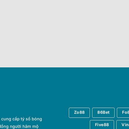
Zo88
86Bet
Fo
 cung cấp tỷ số bóng
Five88
Vi
 đồng người hâm mộ