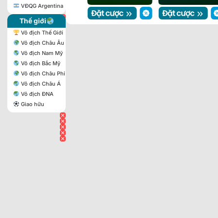
VĐQG Argentina
Thế giới
Vô địch Thế Giới
Vô địch Châu Âu
Asian View
Euro View
Tỷ Lệ
Vô địch Nam Mỹ
Vô địch Bắc Mỹ
BÓNG ĐÁ
Vô địch Châu Phi
Vô địch Châu Á
Thời gian
Đội nhà
T
Vô địch ĐNA
Giao hữu