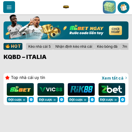
Bỏ
qua
nội
dung
HOT
Kèo nhà cái 5
Nhận định kèo nhà cái
Kèo bóng đá
7m
KQBD – ITALIA
Top nhà cái uy tín
Xem tất cả
Vin88