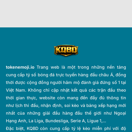
tokenemoji.io
Trang web là một trong những nền tảng
cung cấp tỷ số bóng đá trực tuyến hàng đầu châu Á, đồng
thời được cộng đồng người hâm mộ đánh giá đứng số 1 tại
Việt Nam. Không chỉ cập nhật kết quả các trận đấu theo
thời gian thực, website còn mang đến đầy đủ thông tin
như lịch thi đấu, nhận định, soi kèo và bảng xếp hạng mới
nhất của những giải đấu hàng đầu thế giới như Ngoại
Hạng Anh, La Liga, Bundesliga, Serie A, Ligue 1,...
Đặc biệt, KQBD còn cung cấp tỷ lệ kèo miễn phí với độ