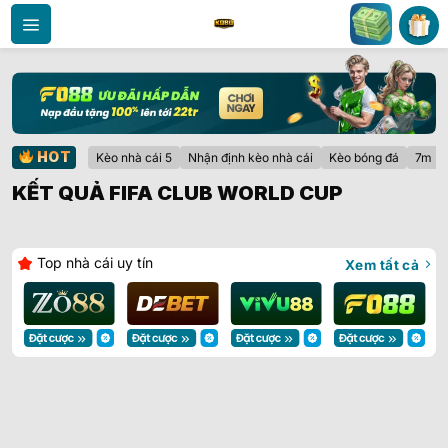
Bỏ
qua
nội
dung
HOT
Kèo nhà cái 5
Nhận định kèo nhà cái
Kèo bóng đá
7m
KẾT QUẢ FIFA CLUB WORLD CUP
Top nhà cái uy tín
Xem tất cả
Vin88