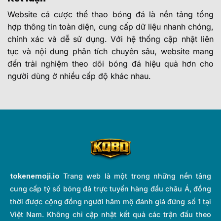
Website cá cược thể thao bóng đá là nền tảng tổng
hợp thông tin toàn diện, cung cấp dữ liệu nhanh chóng,
chính xác và dễ sử dụng. Với hệ thống cập nhật liên
tục và nội dung phân tích chuyên sâu, website mang
đến trải nghiệm theo dõi bóng đá hiệu quả hơn cho
người dùng ở nhiều cấp độ khác nhau.
tokenemoji.io
Trang web là một trong những nền tảng
cung cấp tỷ số bóng đá trực tuyến hàng đầu châu Á, đồng
thời được cộng đồng người hâm mộ đánh giá đứng số 1 tại
Việt Nam. Không chỉ cập nhật kết quả các trận đấu theo