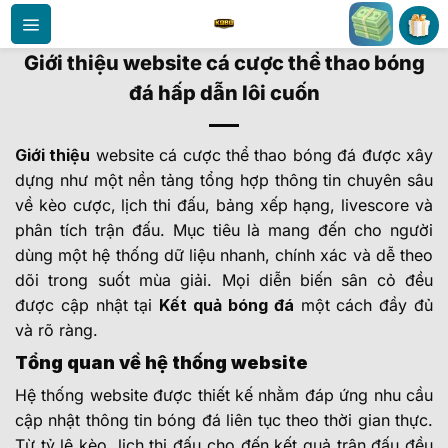
Bỏ
qua
Giới thiệu website cá cược thể thao bóng
nội
dung
đá hấp dẫn lôi cuốn
Giới thiệu
website cá cược thể thao bóng đá được xây
dựng như một nền tảng tổng hợp thông tin chuyên sâu
về kèo cược, lịch thi đấu, bảng xếp hạng, livescore và
phân tích trận đấu. Mục tiêu là mang đến cho người
dùng một hệ thống dữ liệu nhanh, chính xác và dễ theo
dõi trong suốt mùa giải. Mọi diễn biến sân cỏ đều
được cập nhật tại
Kết quả bóng đá
một cách đầy đủ
và rõ ràng.
Tổng quan về hệ thống website
Hệ thống website được thiết kế nhằm đáp ứng nhu cầu
cập nhật thông tin bóng đá liên tục theo thời gian thực.
Từ tỷ lệ kèo, lịch thi đấu cho đến kết quả trận đấu đều