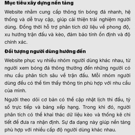
Mục tiêu xây dựng nền tảng
Website nhằm cung cấp thông tin bóng đá nhanh, hệ
thống và dễ truy cập, giúp cải thiện trải nghiệm người
dùng. Đồng thời hỗ trợ phân tích dữ liệu về phong độ,
xu hướng trận đấu và kèo, đảm bảo tính ổn định và độ
chính xác.
Đối tượng người dùng hướng đến
Website phục vụ nhiều nhóm người dùng khác nhau, từ
người xem bóng đá thông thường đến những người có
nhu cầu phân tích sâu về trận đấu. Mỗi nhóm người
dùng đều có thể tìm thấy thông tin phù hợp với nhu cầu
của mình.
Người theo dõi cơ bản có thể cập nhật lịch thi đấu, tỷ
số trực tiếp và bảng xếp hạng. Trong khi đó, người
phân tích có thể khai thác dữ liệu kèo và thống kê chi
tiết để đưa ra nhận định. Sự đa dạng này giúp nền tảng
phù hợp với nhiều cấp độ người dùng khác nhau.