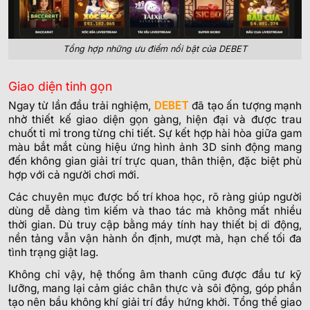
Tổng hợp những ưu điểm nổi bật của DEBET
Giao diện tinh gọn
Ngay từ lần đầu trải nghiệm,
DEBET
đã tạo ấn tượng mạnh
nhờ thiết kế giao diện gọn gàng, hiện đại và được trau
chuốt tỉ mỉ trong từng chi tiết. Sự kết hợp hài hòa giữa gam
màu bắt mắt cùng hiệu ứng hình ảnh 3D sinh động mang
đến không gian giải trí trực quan, thân thiện, đặc biệt phù
hợp với cả người chơi mới.
Các chuyên mục được bố trí khoa học, rõ ràng giúp người
dùng dễ dàng tìm kiếm và thao tác mà không mất nhiều
thời gian. Dù truy cập bằng máy tính hay thiết bị di động,
nền tảng vẫn vận hành ổn định, mượt mà, hạn chế tối đa
tình trạng giật lag.
Không chỉ vậy, hệ thống âm thanh cũng được đầu tư kỹ
lưỡng, mang lại cảm giác chân thực và sôi động, góp phần
tạo nên bầu không khí giải trí đầy hứng khởi. Tổng thể giao