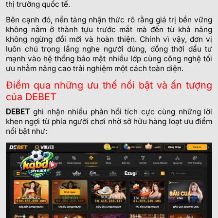
thị trường quốc tế.
Bên cạnh đó, nền tảng nhận thức rõ rằng giá trị bền vững
không nằm ở thành tựu trước mắt mà đến từ khả năng
không ngừng đổi mới và hoàn thiện. Chính vì vậy, đơn vị
luôn chú trọng lắng nghe người dùng, đồng thời đầu tư
mạnh vào hệ thống bảo mật nhiều lớp cùng công nghệ tối
ưu nhằm nâng cao trải nghiệm một cách toàn diện.
Điểm qua những ưu thế nổi bật và ấn tượng
của DEBET
DEBET
ghi nhận nhiều phản hồi tích cực cùng những lời
khen ngợi từ phía người chơi nhờ sở hữu hàng loạt ưu điểm
nổi bật như: