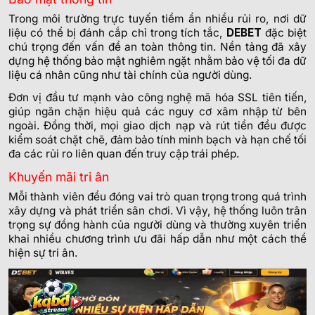
Trong môi trường trực tuyến tiềm ẩn nhiều rủi ro, nơi dữ
liệu có thể bị đánh cắp chỉ trong tích tắc,
DEBET
đặc biệt
chú trọng đến vấn đề an toàn thông tin. Nền tảng đã xây
dựng hệ thống bảo mật nghiêm ngặt nhằm bảo vệ tối đa dữ
liệu cá nhân cũng như tài chính của người dùng.
Đơn vị đầu tư mạnh vào công nghệ mã hóa SSL tiên tiến,
giúp ngăn chặn hiệu quả các nguy cơ xâm nhập từ bên
ngoài. Đồng thời, mọi giao dịch nạp và rút tiền đều được
kiểm soát chặt chẽ, đảm bảo tính minh bạch và hạn chế tối
đa các rủi ro liên quan đến truy cập trái phép.
Khuyến mãi tri ân
Mỗi thành viên đều đóng vai trò quan trọng trong quá trình
xây dựng và phát triển sân chơi. Vì vậy, hệ thống luôn trân
trọng sự đồng hành của người dùng và thường xuyên triển
khai nhiều chương trình ưu đãi hấp dẫn như một cách thể
hiện sự tri ân.