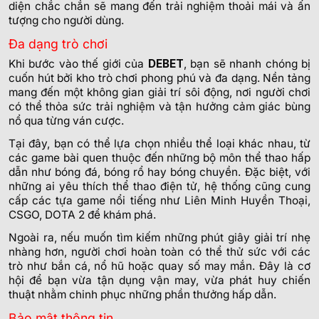
diện chắc chắn sẽ mang đến trải nghiệm thoải mái và ấn
tượng cho người dùng.
Đa dạng trò chơi
Khi bước vào thế giới của
DEBET
, bạn sẽ nhanh chóng bị
cuốn hút bởi kho trò chơi phong phú và đa dạng. Nền tảng
mang đến một không gian giải trí sôi động, nơi người chơi
có thể thỏa sức trải nghiệm và tận hưởng cảm giác bùng
nổ qua từng ván cược.
Tại đây, bạn có thể lựa chọn nhiều thể loại khác nhau, từ
các game bài quen thuộc đến những bộ môn thể thao hấp
dẫn như bóng đá, bóng rổ hay bóng chuyền. Đặc biệt, với
những ai yêu thích thể thao điện tử, hệ thống cũng cung
cấp các tựa game nổi tiếng như Liên Minh Huyền Thoại,
CSGO, DOTA 2 để khám phá.
Ngoài ra, nếu muốn tìm kiếm những phút giây giải trí nhẹ
nhàng hơn, người chơi hoàn toàn có thể thử sức với các
trò như bắn cá, nổ hũ hoặc quay số may mắn. Đây là cơ
hội để bạn vừa tận dụng vận may, vừa phát huy chiến
thuật nhằm chinh phục những phần thưởng hấp dẫn.
Bảo mật thông tin