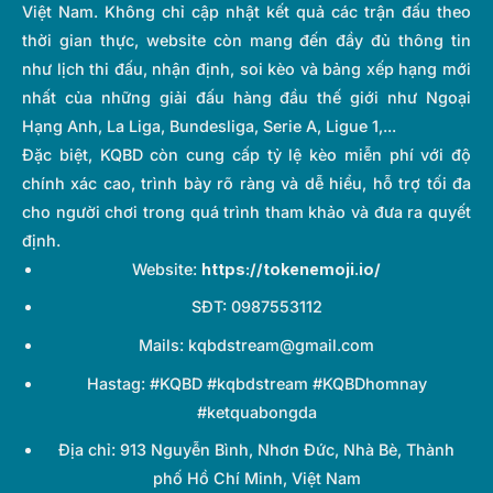
Việt Nam. Không chỉ cập nhật kết quả các trận đấu theo
thời gian thực, website còn mang đến đầy đủ thông tin
như lịch thi đấu, nhận định, soi kèo và bảng xếp hạng mới
nhất của những giải đấu hàng đầu thế giới như Ngoại
Hạng Anh, La Liga, Bundesliga, Serie A, Ligue 1,...
Đặc biệt, KQBD còn cung cấp tỷ lệ kèo miễn phí với độ
chính xác cao, trình bày rõ ràng và dễ hiểu, hỗ trợ tối đa
cho người chơi trong quá trình tham khảo và đưa ra quyết
định.
Website:
https://tokenemoji.io/
SĐT: 0987553112
Mails:
kqbdstream@gmail.com
Hastag: #KQBD #kqbdstream #KQBDhomnay
#ketquabongda
Địa chỉ: 913 Nguyễn Bình, Nhơn Đức, Nhà Bè, Thành
phố Hồ Chí Minh, Việt Nam