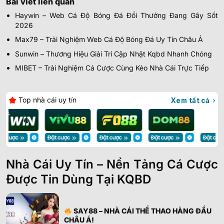
Bài viết liên quan
Haywin – Web Cá Độ Bóng Đá Đổi Thưởng Đang Gây Sốt
2026
Max79 – Trải Nghiệm Web Cá Độ Bóng Đá Uy Tín Châu Á
Sunwin – Thương Hiệu Giải Trí Cập Nhật Kqbd Nhanh Chóng
MIBET – Trải Nghiệm Cá Cược Cùng Kèo Nhà Cái Trực Tiếp
Top nhà cái uy tín
Xem tất cả
Nhà Cái Uy Tín – Nền Tảng Cá Cược
Được Tin Dùng Tại KQBD
SAY88 – NHÀ CÁI THỂ THAO HÀNG ĐẦU
CHÂU Á!