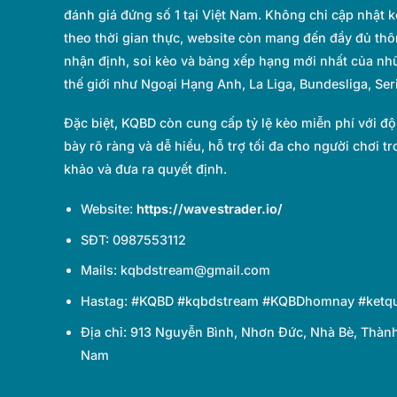
đánh giá đứng số 1 tại Việt Nam. Không chỉ cập nhật k
theo thời gian thực, website còn mang đến đầy đủ thôn
nhận định, soi kèo và bảng xếp hạng mới nhất của nh
thế giới như Ngoại Hạng Anh, La Liga, Bundesliga, Serie
Đặc biệt, KQBD còn cung cấp tỷ lệ kèo miễn phí với độ
bày rõ ràng và dễ hiểu, hỗ trợ tối đa cho người chơi t
khảo và đưa ra quyết định.
Website:
https://wavestrader.io/
SĐT: 0987553112
Mails:
kqbdstream@gmail.com
Hastag: #KQBD #kqbdstream #KQBDhomnay #ketq
Địa chỉ: 913 Nguyễn Bình, Nhơn Đức, Nhà Bè, Thành
Nam