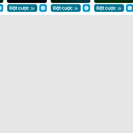
Theo Giải Đấu
Vin88
HDP
ỉ số
Đội khách
Chủ
Tỷ lệ
Khách
Không có dữ liệu vui lòng chọn bộ lọc khác