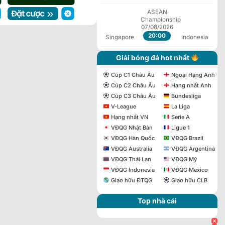
ASEAN
Championship
07/08/2026
20:00
Singapore
Indonesia
Giải bóng đá hot nhất
Tài/Xỉu
Cúp C1 Châu Âu
Ngoại Hạng Anh
Cúp C2 Châu Âu
Hạng nhất Anh
Chủ
Tỷ lệ
Khách
Cúp C3 Châu Âu
Bundesliga
V-League
La Liga
Hạng nhất VN
Serie A
VĐQG Nhật Bản
Ligue 1
VĐQG Hàn Quốc
VĐQG Brazil
VĐQG Australia
VĐQG Argentina
VĐQG Thái Lan
VĐQG Mỹ
VĐQG Indonesia
VĐQG Mexico
Giao hữu ĐTQG
Giao hữu CLB
Top nhà cái