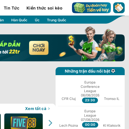
Tin Tức
Kiến thức soi kèo
ản
Hàn Quốc
Úc
Trung Quốc
Những trận đấu nổi bật
Europa
Conference
League
06/08/2026
CFR Cluj
Tromso IL
23:30
Xem tất cả
Europa
League
07/08/2026
00:00
Lech Poznan
KI Klaksvik