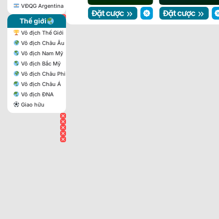
VĐQG Argentina
Thế giới
Vô địch Thế Giới
Vô địch Châu Âu
Asian View
Euro View
Tỷ Lệ
Vô địch Nam Mỹ
Vô địch Bắc Mỹ
BÓNG ĐÁ
Vô địch Châu Phi
Vô địch Châu Á
Thời gian
Đội nhà
T
Vô địch ĐNA
Giao hữu