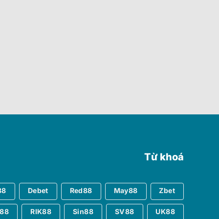
Từ khoá
88
Debet
Red88
May88
Zbet
n88
RIK88
Sin88
SV88
UK88