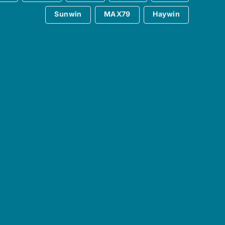
Sunwin
MAX79
Haywin