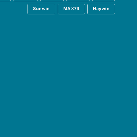
Sunwin
MAX79
Haywin