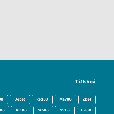
Từ khoá
88
Debet
Red88
May88
Zbet
n88
RIK88
Sin88
SV88
UK88