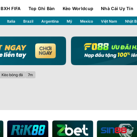
BXH FIFA
Top Ghi Bàn
Kèo Worldcup
Nhà Cái Uy Tín
Italia
Brazil
Argentina
Mỹ
Mexico
Việt Nam
Nhật B
Kèo bóng đá
7m