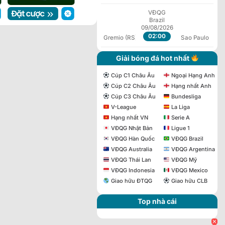
VĐQG
Brazil
09/08/2026
02:00
Gremio (RS)
Sao Paulo
Giải bóng đá hot nhất
Tài/Xỉu
Cúp C1 Châu Âu
Ngoại Hạng Anh
Cúp C2 Châu Âu
Hạng nhất Anh
Chủ
Tỷ lệ
Khách
Cúp C3 Châu Âu
Bundesliga
V-League
La Liga
Hạng nhất VN
Serie A
VĐQG Nhật Bản
Ligue 1
VĐQG Hàn Quốc
VĐQG Brazil
VĐQG Australia
VĐQG Argentina
VĐQG Thái Lan
VĐQG Mỹ
VĐQG Indonesia
VĐQG Mexico
Giao hữu ĐTQG
Giao hữu CLB
Top nhà cái