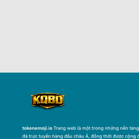
tokenemoji.io
Trang web là một trong những nền tảng
đá trực tuyến hàng đầu châu Á, đồng thời được cộng