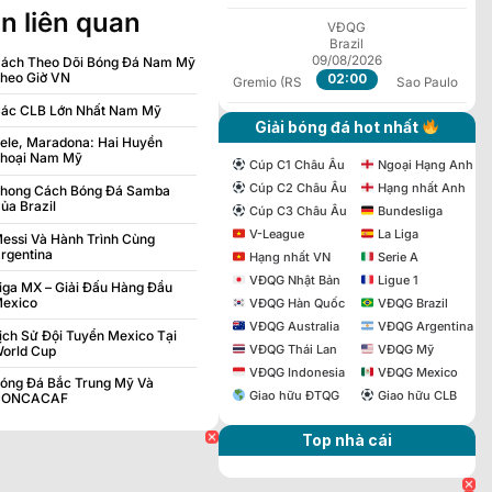
in liên quan
VĐQG
Brazil
09/08/2026
ách Theo Dõi Bóng Đá Nam Mỹ
heo Giờ VN
02:00
Gremio (RS)
Sao Paulo
ác CLB Lớn Nhất Nam Mỹ
Giải bóng đá hot nhất
ele, Maradona: Hai Huyền
hoại Nam Mỹ
Cúp C1 Châu Âu
Ngoại Hạng Anh
Cúp C2 Châu Âu
Hạng nhất Anh
hong Cách Bóng Đá Samba
ủa Brazil
Cúp C3 Châu Âu
Bundesliga
V-League
La Liga
essi Và Hành Trình Cùng
rgentina
Hạng nhất VN
Serie A
VĐQG Nhật Bản
Ligue 1
iga MX – Giải Đấu Hàng Đầu
exico
VĐQG Hàn Quốc
VĐQG Brazil
VĐQG Australia
VĐQG Argentina
ịch Sử Đội Tuyển Mexico Tại
VĐQG Thái Lan
VĐQG Mỹ
orld Cup
VĐQG Indonesia
VĐQG Mexico
óng Đá Bắc Trung Mỹ Và
Giao hữu ĐTQG
Giao hữu CLB
CONCACAF
Top nhà cái