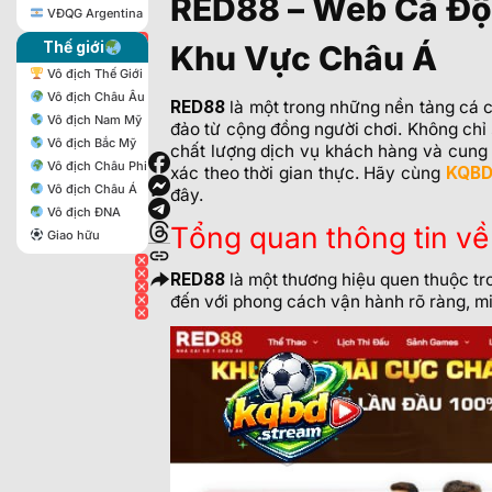
RED88 – Web Cá Độ
VĐQG Argentina
Thế giới
Khu Vực Châu Á
Vô địch Thế Giới
Vô địch Châu Âu
RED88
là một trong những nền tảng cá c
Vô địch Nam Mỹ
đảo từ cộng đồng người chơi. Không chỉ 
Vô địch Bắc Mỹ
chất lượng dịch vụ khách hàng và cung
Vô địch Châu Phi
xác theo thời gian thực. Hãy cùng
KQB
Vô địch Châu Á
đây.
Vô địch ĐNA
Tổng quan thông tin về
Giao hữu
RED88
là một thương hiệu quen thuộc tro
đến với phong cách vận hành rõ ràng, mi