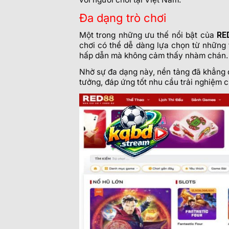
Đa dạng trò chơi
Một trong những ưu thế nổi bật của
RE
chơi có thể dễ dàng lựa chọn từ những 
hấp dẫn mà không cảm thấy nhàm chán.
Nhờ sự đa dạng này, nền tảng đã khẳng đị
tưởng, đáp ứng tốt nhu cầu trải nghiệm 