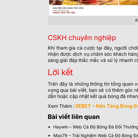
K
CSKH chuyên nghiệp
Khi tham gia cá cược tại đây, người ch
nhận được dịch vụ chăm sóc khách hàng 
sàng giải đáp thắc mắc và xử lý nhanh ch
Lời kết
Trên đây là những thông tin tổng quan 
vọng qua bài viết, bạn sẽ có thêm góc n
dẫn hoặc cập nhật kết quả bóng đá nhanh
Xem Thêm :
DEBET – Nền Tảng Bóng Đ
Bài viết liên quan
Haywin – Web Cá Độ Bóng Đá Đổi Thưởn
Max79 – Trải Nghiệm Web Cá Độ Bóng Đá