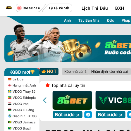
Bỏ
Lịch Thi Đấu
BXH
Livescore
Tỷ lệ kèo
qua
nội
Anh
Tây Ban Nha
Đức
Pháp
dung
HOT
Kèo nhà cái 5
Nhận định kèo nhà cái
KQBD mới
La Liga
Top nhà cái uy tín
Hạng nhất Anh
VĐQG Thụy Sỹ
VĐQG Ethiopia
VĐQG Iraq
VĐQG Li Băng
Giao hữu ĐTQG
VĐQG Jamaica
VĐQG Brazil