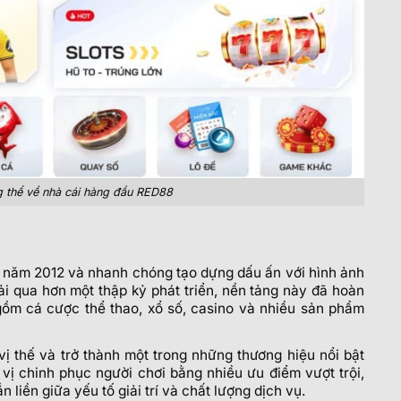
g thể về nhà cái hàng đầu RED88
ừ năm 2012 và nhanh chóng tạo dựng dấu ấn với hình ảnh
ải qua hơn một thập kỷ phát triển, nền tảng này đã hoàn
o gồm cá cược thể thao, xổ số, casino và nhiều sản phẩm
 thế và trở thành một trong những thương hiệu nổi bật
 vị chinh phục người chơi bằng nhiều ưu điểm vượt trội,
n liền giữa yếu tố giải trí và chất lượng dịch vụ.