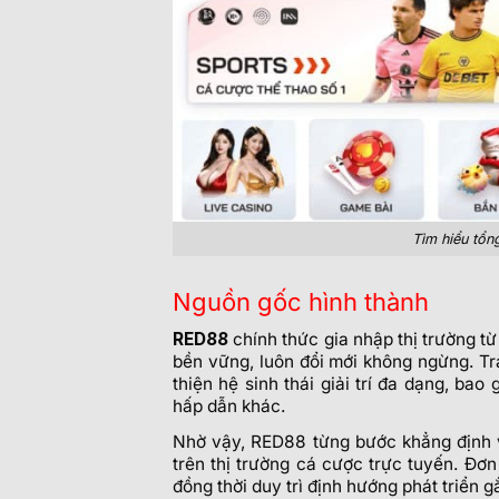
Tìm hiểu tổn
Nguồn gốc hình thành
RED88
chính thức gia nhập thị trường t
bền vững, luôn đổi mới không ngừng. Tr
thiện hệ sinh thái giải trí đa dạng, ba
hấp dẫn khác.
Nhờ vậy, RED88 từng bước khẳng định vị
trên thị trường cá cược trực tuyến. Đơn
đồng thời duy trì định hướng phát triển gắ