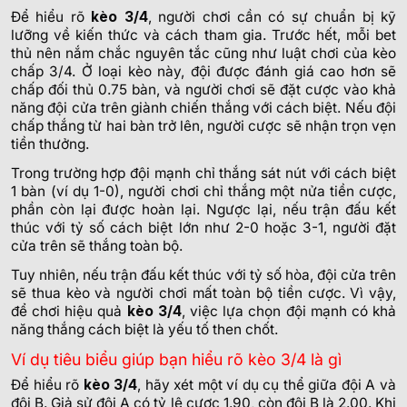
Để hiểu rõ
kèo 3/4
, người chơi cần có sự chuẩn bị kỹ
lưỡng về kiến thức và cách tham gia. Trước hết, mỗi bet
thủ nên nắm chắc nguyên tắc cũng như luật chơi của kèo
chấp 3/4. Ở loại kèo này, đội được đánh giá cao hơn sẽ
chấp đối thủ 0.75 bàn, và người chơi sẽ đặt cược vào khả
năng đội cửa trên giành chiến thắng với cách biệt. Nếu đội
chấp thắng từ hai bàn trở lên, người cược sẽ nhận trọn vẹn
tiền thưởng.
Trong trường hợp đội mạnh chỉ thắng sát nút với cách biệt
1 bàn (ví dụ 1-0), người chơi chỉ thắng một nửa tiền cược,
phần còn lại được hoàn lại. Ngược lại, nếu trận đấu kết
thúc với tỷ số cách biệt lớn như 2-0 hoặc 3-1, người đặt
cửa trên sẽ thắng toàn bộ.
Tuy nhiên, nếu trận đấu kết thúc với tỷ số hòa, đội cửa trên
sẽ thua kèo và người chơi mất toàn bộ tiền cược. Vì vậy,
để chơi hiệu quả
kèo 3/4
, việc lựa chọn đội mạnh có khả
năng thắng cách biệt là yếu tố then chốt.
Ví dụ tiêu biểu giúp bạn hiểu rõ kèo 3/4 là gì
Để hiểu rõ
kèo 3/4
, hãy xét một ví dụ cụ thể giữa đội A và
đội B. Giả sử đội A có tỷ lệ cược 1.90, còn đội B là 2.00. Khi