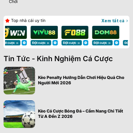
Chơi
Top nhà cái uy tín
Xem tất cả
Tin Tức - Kinh Nghiệm Cá Cược
Kèo Penalty Hướng Dẫn Chơi Hiệu Quả Cho
Người Mới 2026
Kèo Cá Cược Bóng Đá – Cẩm Nang Chi Tiết
Từ A Đến Z 2026