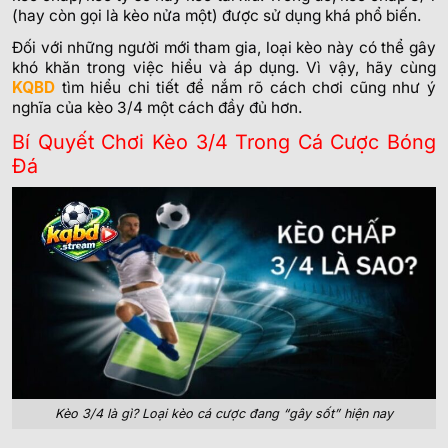
(hay còn gọi là kèo nửa một) được sử dụng khá phổ biến.
Đối với những người mới tham gia, loại kèo này có thể gây
khó khăn trong việc hiểu và áp dụng. Vì vậy, hãy cùng
KQBD
tìm hiểu chi tiết để nắm rõ cách chơi cũng như ý
nghĩa của kèo 3/4 một cách đầy đủ hơn.
Bí Quyết Chơi Kèo 3/4 Trong Cá Cược Bóng
Đá
Kèo 3/4 là gì? Loại kèo cá cược đang “gây sốt” hiện nay