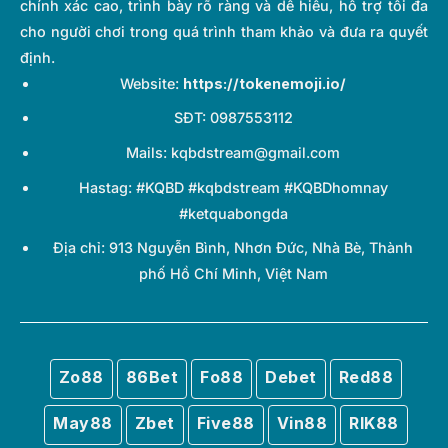
chính xác cao, trình bày rõ ràng và dễ hiểu, hỗ trợ tối đa
cho người chơi trong quá trình tham khảo và đưa ra quyết
định.
Website:
https://tokenemoji.io/
SĐT: 0987553112
Mails:
kqbdstream@gmail.com
Hastag: #KQBD #kqbdstream #KQBDhomnay
#ketquabongda
Địa chỉ: 913 Nguyễn Bình, Nhơn Đức, Nhà Bè, Thành
phố Hồ Chí Minh, Việt Nam
Zo88
86Bet
Fo88
Debet
Red88
May88
Zbet
Five88
Vin88
RIK88