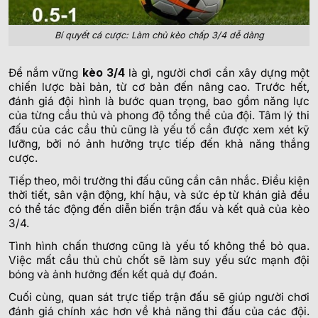
Bí quyết cá cược: Làm chủ kèo chấp 3/4 dễ dàng
Để nắm vững
kèo 3/4
là gì, người chơi cần xây dựng một
chiến lược bài bản, từ cơ bản đến nâng cao. Trước hết,
đánh giá đội hình là bước quan trọng, bao gồm năng lực
của từng cầu thủ và phong độ tổng thể của đội. Tâm lý thi
đấu của các cầu thủ cũng là yếu tố cần được xem xét kỹ
lưỡng, bởi nó ảnh hưởng trực tiếp đến khả năng thắng
cược.
Tiếp theo, môi trường thi đấu cũng cần cân nhắc. Điều kiện
thời tiết, sân vận động, khí hậu, và sức ép từ khán giả đều
có thể tác động đến diễn biến trận đấu và kết quả của kèo
3/4.
Tình hình chấn thương cũng là yếu tố không thể bỏ qua.
Việc mất cầu thủ chủ chốt sẽ làm suy yếu sức mạnh đội
bóng và ảnh hưởng đến kết quả dự đoán.
Cuối cùng, quan sát trực tiếp trận đấu sẽ giúp người chơi
đánh giá chính xác hơn về khả năng thi đấu của các đội.