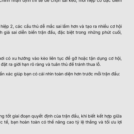
chỉnh nhận định thì sẽ dễ chọn sai kèo, mỗi hiệp có đặc điểm
 hiệp 2, các cầu thủ dễ mắc sai lầm hơn và tạo ra nhiều cơ hội
 giá sai diễn biến trận đấu, đặc biệt trong những phút cuối,
hơi có xu hướng vào kèo liên tục để gỡ hoặc tận dụng cơ hội,
ặt ra giới hạn rõ ràng và tuân thủ để tránh thua lỗ.
 xác giúp bạn có cái nhìn toàn diện hơn trước mỗi trận đấu:
g tốt giai đoạn quyết định của trận đấu, khi biết kết hợp giữa
ực tế, bạn hoàn toàn có thể nâng cao tỷ lệ thắng và tối ưu lợi