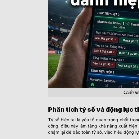
Chiến lư
Phân tích tỷ số và động lực t
Tỷ số hiện tại là yếu tố quan trọng nhất tro
công, điều này làm tăng khả năng xuất hiện 
chậm lại để bảo toàn tỷ số, việc hiểu động l