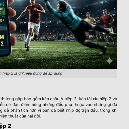
 hiệp 2 là gì? Hiểu đúng để áp dụng
 thường gặp bao gồm kèo châu Á hiệp 2, kèo tài xỉu hiệp 2 và
i đều có đặc điểm riêng nhưng đều phụ thuộc vào những gì đã
ng dễ phân tích hơn vì bạn đã biết nhịp độ trận đấu, trong khi
iến thuật của hai đội.
ệp 2