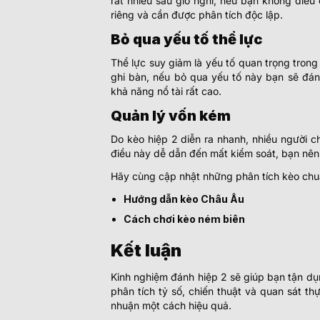
rất nhiều sau giờ nghỉ, nếu bạn không điều 
riêng và cần được phân tích độc lập.
Bỏ qua yếu tố thể lực
Thể lực suy giảm là yếu tố quan trọng trong
ghi bàn, nếu bỏ qua yếu tố này bạn sẽ đánh
khả năng nổ tài rất cao.
Quản lý vốn kém
Do kèo hiệp 2 diễn ra nhanh, nhiều người c
điều này dễ dẫn đến mất kiểm soát, bạn nên đ
Hãy cùng cập nhật những phân tích kèo chuẩn
Hướng dẫn kèo Châu Âu
Cách chơi kèo ném biên
Kết luận
Kinh nghiệm đánh hiệp 2 sẽ giúp bạn tận dụn
phân tích tỷ số, chiến thuật và quan sát th
nhuận một cách hiệu quả.