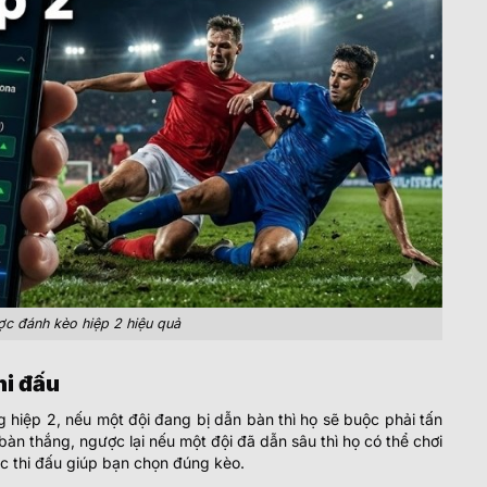
ợc đánh kèo hiệp 2 hiệu quả
hi đấu
ng hiệp 2, nếu một đội đang bị dẫn bàn thì họ sẽ buộc phải tấn
bàn thắng, ngược lại nếu một đội đã dẫn sâu thì họ có thể chơi
ực thi đấu giúp bạn chọn đúng kèo.