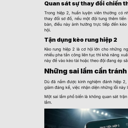
Quan sát sự thay đổi chiến t
Trong hiệp 2, huấn luyện viên thường có n
thay đổi sơ đồ, nếu một đội tung thêm tiền
bàn, điều này ảnh hưởng trực tiếp đến kèo 
hội.
Tận dụng kèo rung hiệp 2
Kèo rung hiệp 2 là cơ hội lớn cho những n
nhiều pha tấn công liên tục thì khả năng xu
này để vào kèo tài hoặc theo đội đang ép sân,
Những sai lầm cần tránh 
Dù đã nắm được kinh nghiệm đánh hiệp 2, n
giảm đáng kể, việc nhận diện những lỗi này là
Một sai lầm phổ biến là không quan sát trận
lầm.