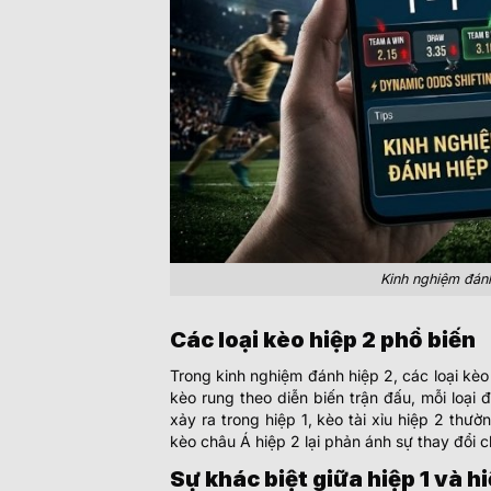
Kinh nghiệm đánh
Các loại kèo hiệp 2 phổ biến
Trong kinh nghiệm đánh hiệp 2, các loại kèo
kèo rung theo diễn biến trận đấu, mỗi loạ
xảy ra trong hiệp 1, kèo tài xỉu hiệp 2 thườ
kèo châu Á hiệp 2 lại phản ánh sự thay đổi ch
Sự khác biệt giữa hiệp 1 và hi