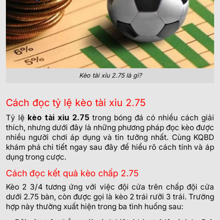
Kèo tài xỉu 2.75 là gì?
Cách đọc tỷ lệ kèo tài xỉu 2.75
Tỷ lệ
kèo tài xỉu 2.75
trong bóng đá có nhiều cách giải
thích, nhưng dưới đây là những phương pháp đọc kèo được
nhiều người chơi áp dụng và tin tưởng nhất. Cùng KQBD
khám phá chi tiết ngay sau đây để hiểu rõ cách tính và áp
dụng trong cược.
Cách đọc kết quả kèo chấp 2.75
Kèo 2 3/4 tương ứng với việc đội cửa trên chấp đội cửa
dưới 2.75 bàn, còn được gọi là kèo 2 trái rưỡi 3 trái. Trường
hợp này thường xuất hiện trong ba tình huống sau: