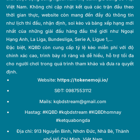
Việt Nam. Không chỉ cập nhật kết quả các trận đấu theo
thời gian thực, website còn mang đến đầy đủ thông tin
như lịch thi đấu, nhận định, soi kèo và bảng xếp hạng mới
nhất của những giải đấu hàng đầu thế giới như Ngoại
Hạng Anh, La Liga, Bundesliga, Serie A, Ligue 1,...
Đặc biệt, KQBD còn cung cấp tỷ lệ kèo miễn phí với độ
chính xác cao, trình bày rõ ràng và dễ hiểu, hỗ trợ tối đa
cho người chơi trong quá trình tham khảo và đưa ra quyết
định.
Website:
https://tokenemoji.io/
SĐT: 0987553112
Mails:
kqbdstream@gmail.com
Hastag: #KQBD #kqbdstream #KQBDhomnay
#ketquabongda
Địa chỉ: 913 Nguyễn Bình, Nhơn Đức, Nhà Bè, Thành
phố Hồ Chí Minh, Việt Nam