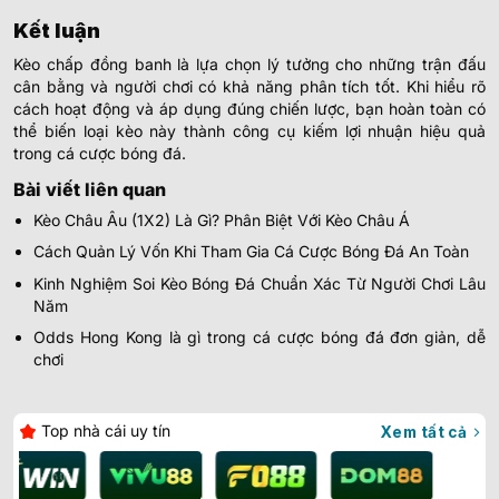
Kết luận
Kèo chấp đồng banh là lựa chọn lý tưởng cho những trận đấu
cân bằng và người chơi có khả năng phân tích tốt. Khi hiểu rõ
cách hoạt động và áp dụng đúng chiến lược, bạn hoàn toàn có
thể biến loại kèo này thành công cụ kiếm lợi nhuận hiệu quả
trong cá cược bóng đá.
Bài viết liên quan
Kèo Châu Âu (1X2) Là Gì? Phân Biệt Với Kèo Châu Á
Cách Quản Lý Vốn Khi Tham Gia Cá Cược Bóng Đá An Toàn
Kinh Nghiệm Soi Kèo Bóng Đá Chuẩn Xác Từ Người Chơi Lâu
Năm
Odds Hong Kong là gì trong cá cược bóng đá đơn giản, dễ
chơi
Top nhà cái uy tín
Xem tất cả