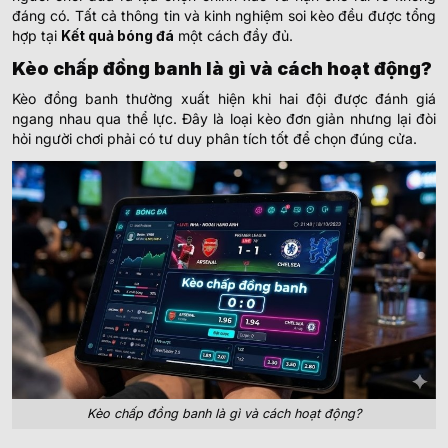
đáng có. Tất cả thông tin và kinh nghiệm soi kèo đều được tổng
hợp tại
Kết quả bóng đá
một cách đầy đủ.
Kèo chấp đồng banh là gì và cách hoạt động?
Kèo đồng banh thường xuất hiện khi hai đội được đánh giá
ngang nhau qua thể lực. Đây là loại kèo đơn giản nhưng lại đòi
hỏi người chơi phải có tư duy phân tích tốt để chọn đúng cửa.
Kèo chấp đồng banh là gì và cách hoạt động?