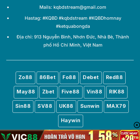
Mails:
kqbdstream@gmail.com
Hastag: #KQBD #kqbdstream #KQBDhomnay
#ketquabongda
Địa chỉ: 913 Nguyễn Bình, Nhơn Đức, Nhà Bè, Thành
phố Hồ Chí Minh, Việt Nam
Zo88
86Bet
Fo88
Debet
Red88
May88
Zbet
Five88
Vin88
RIK88
Sin88
SV88
UK88
Sunwin
MAX79
Haywin