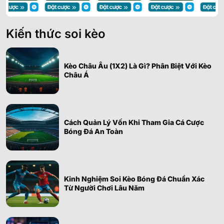
Kiến thức soi kèo
Kèo Châu Âu (1X2) Là Gì? Phân Biệt Với Kèo
Châu Á
Cách Quản Lý Vốn Khi Tham Gia Cá Cược
Bóng Đá An Toàn
Kinh Nghiệm Soi Kèo Bóng Đá Chuẩn Xác
Từ Người Chơi Lâu Năm