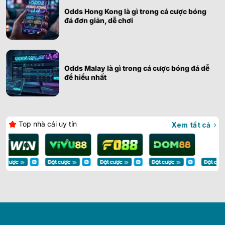
Odds Hong Kong là gì trong cá cược bóng
đá đơn giản, dễ chơi
Odds Malay là gì trong cá cược bóng đá dễ
để hiểu nhất
Top nhà cái uy tín
Xem tất cả