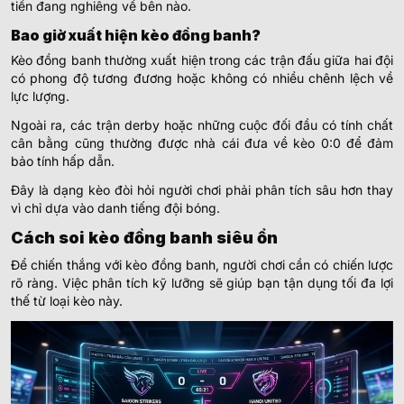
tiền đang nghiêng về bên nào.
Bao giờ xuất hiện kèo đồng banh?
Kèo đồng banh thường xuất hiện trong các trận đấu giữa hai đội
có phong độ tương đương hoặc không có nhiều chênh lệch về
lực lượng.
Ngoài ra, các trận derby hoặc những cuộc đối đầu có tính chất
cân bằng cũng thường được nhà cái đưa về kèo 0:0 để đảm
bảo tính hấp dẫn.
Đây là dạng kèo đòi hỏi người chơi phải phân tích sâu hơn thay
vì chỉ dựa vào danh tiếng đội bóng.
Cách soi kèo đồng banh siêu ổn
Để chiến thắng với kèo đồng banh, người chơi cần có chiến lược
rõ ràng. Việc phân tích kỹ lưỡng sẽ giúp bạn tận dụng tối đa lợi
thế từ loại kèo này.