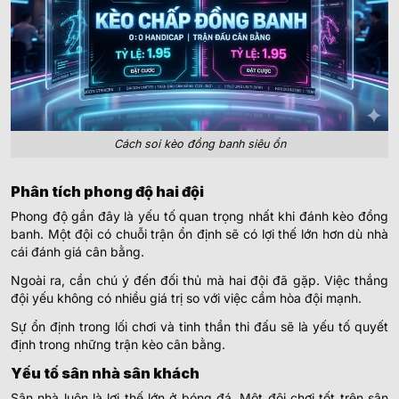
Cách soi kèo đồng banh siêu ổn
Phân tích phong độ hai đội
Phong độ gần đây là yếu tố quan trọng nhất khi đánh kèo đồng
banh. Một đội có chuỗi trận ổn định sẽ có lợi thế lớn hơn dù nhà
cái đánh giá cân bằng.
Ngoài ra, cần chú ý đến đối thủ mà hai đội đã gặp. Việc thắng
đội yếu không có nhiều giá trị so với việc cầm hòa đội mạnh.
Sự ổn định trong lối chơi và tinh thần thi đấu sẽ là yếu tố quyết
định trong những trận kèo cân bằng.
Yếu tố sân nhà sân khách
Sân nhà luôn là lợi thế lớn ở bóng đá. Một đội chơi tốt trên sân