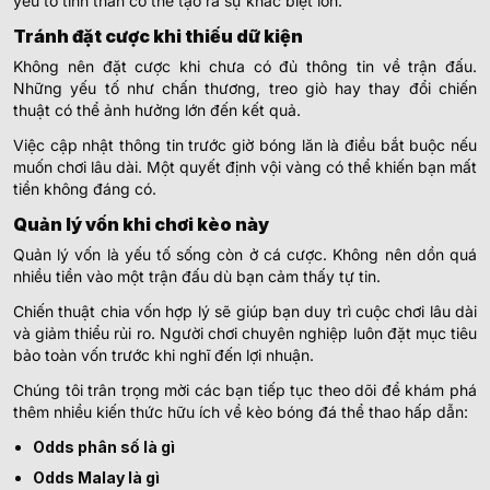
yếu tố tinh thần có thể tạo ra sự khác biệt lớn.
Tránh đặt cược khi thiếu dữ kiện
Không nên đặt cược khi chưa có đủ thông tin về trận đấu.
Những yếu tố như chấn thương, treo giò hay thay đổi chiến
thuật có thể ảnh hưởng lớn đến kết quả.
Việc cập nhật thông tin trước giờ bóng lăn là điều bắt buộc nếu
muốn chơi lâu dài. Một quyết định vội vàng có thể khiến bạn mất
tiền không đáng có.
Quản lý vốn khi chơi kèo này
Quản lý vốn là yếu tố sống còn ở cá cược. Không nên dồn quá
nhiều tiền vào một trận đấu dù bạn cảm thấy tự tin.
Chiến thuật chia vốn hợp lý sẽ giúp bạn duy trì cuộc chơi lâu dài
và giảm thiểu rủi ro. Người chơi chuyên nghiệp luôn đặt mục tiêu
bảo toàn vốn trước khi nghĩ đến lợi nhuận.
Chúng tôi trân trọng mời các bạn tiếp tục theo dõi để khám phá
thêm nhiều kiến thức hữu ích về kèo bóng đá thể thao hấp dẫn:
Odds phân số là gì
Odds Malay là gì