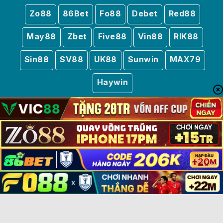
Zo88
86Bet
Fo88
Debet
Red88
May88
Zbet
Five88
Vin88
RIK88
Sin88
SV88
UK88
Sunwin
MAX79
Haywin
Tổng Biên Tập : Nguyễn Việt Cương
Copyright © 2026 wavestrader.io
wavestrader.io - Trang cập nhật KQBD mới nhất