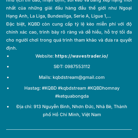
nhất của những giải đấu hàng đầu thế giới như Ngoại
Hạng Anh, La Liga, Bundesliga, Serie A, Ligue 1,...
Đặc biệt, KQBD còn cung cấp tỷ lệ kèo miễn phí với độ
chính xác cao, trình bày rõ ràng và dễ hiểu, hỗ trợ tối đa
cho người chơi trong quá trình tham khảo và đưa ra quyết
định.
Website:
https://wavestrader.io/
SĐT: 0987553112
Mails:
kqbdstream@gmail.com
Hastag: #KQBD #kqbdstream #KQBDhomnay
#ketquabongda
Địa chỉ: 913 Nguyễn Bình, Nhơn Đức, Nhà Bè, Thành
phố Hồ Chí Minh, Việt Nam