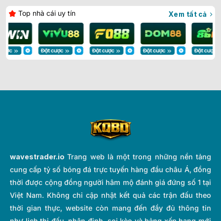
Top nhà cái uy tín
Xem tất cả
wavestrader.io
Trang web là một trong những nền tảng
cung cấp tỷ số bóng đá trực tuyến hàng đầu châu Á, đồng
thời được cộng đồng người hâm mộ đánh giá đứng số 1 tại
Việt Nam. Không chỉ cập nhật kết quả các trận đấu theo
thời gian thực, website còn mang đến đầy đủ thông tin
như lịch thi đấu, nhận định, soi kèo và bảng xếp hạng mới