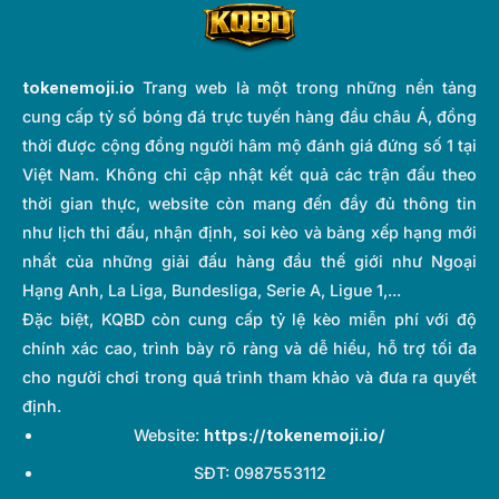
tokenemoji.io
Trang web là một trong những nền tảng
cung cấp tỷ số bóng đá trực tuyến hàng đầu châu Á, đồng
thời được cộng đồng người hâm mộ đánh giá đứng số 1 tại
Việt Nam. Không chỉ cập nhật kết quả các trận đấu theo
thời gian thực, website còn mang đến đầy đủ thông tin
như lịch thi đấu, nhận định, soi kèo và bảng xếp hạng mới
nhất của những giải đấu hàng đầu thế giới như Ngoại
Hạng Anh, La Liga, Bundesliga, Serie A, Ligue 1,...
Đặc biệt, KQBD còn cung cấp tỷ lệ kèo miễn phí với độ
chính xác cao, trình bày rõ ràng và dễ hiểu, hỗ trợ tối đa
cho người chơi trong quá trình tham khảo và đưa ra quyết
định.
Website:
https://tokenemoji.io/
SĐT: 0987553112