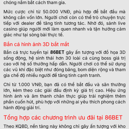
chóng nắm bắt cách tham gia.
Mức cược chỉ từ 50.000 VNĐ, phù hợp để bắt đầu mà
không cần vốn lớn. Người chơi còn có thể trò chuyện trực
tiếp với dealer để tăng tính tương tác. Nhờ đó, sảnh live
casino giúp người mới làm quen nhanh và tận hưởng cảm
giác như tại sòng bài thực tế.
Bắn cá hình ảnh 3D bắt mắt
Bắn cá trực tuyến tại
86BET
gây ấn tượng với đồ họa 3D
sống động, hệ sinh thái hơn 30 loài cá cùng boss giá trị
cao với hệ số thưởng hấp dẫn. Người chơi có thể sử dụng
các vũ khí đặc biệt như đóng băng, bom diện rộng và tham
gia chế độ nhiều người để tăng tính cạnh tranh.
Chỉ từ 1.000 VNĐ, bạn đã có thể bắt đầu và săn thưởng
lớn, kèm theo các giải đấu định kỳ giá trị cao. Hiệu ứng
hình ảnh và âm thanh chân thực giúp trải nghiệm thêm
phần cuốn hút, phù hợp với những ai yêu thích phong cách
hành động giải trí.
Tổng hợp các chương trình ưu đãi tại 86BET
Theo KQBD, nền tảng này không chỉ gây ấn tượng với kho