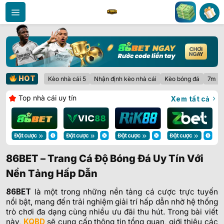
Bỏ
qua
nội
dung
HOT
Kèo nhà cái 5
Nhận định kèo nhà cái
Kèo bóng đá
7m
Top nhà cái uy tín
Xem tất cả
86BET – Trang Cá Độ Bóng Đá Uy Tín Với
Nền Tảng Hấp Dẫn
86BET
là một trong những nền tảng cá cược trực tuyến
nổi bật, mang đến trải nghiệm giải trí hấp dẫn nhờ hệ thống
trò chơi đa dạng cùng nhiều ưu đãi thu hút. Trong bài viết
này,
KQBD
sẽ cung cấp thông tin tổng quan, giới thiệu các