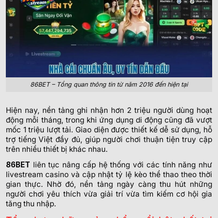
86BET – Tổng quan thông tin từ năm 2016 đến hiện tại
Hiện nay, nền tảng ghi nhận hơn 2 triệu người dùng hoạt
động mỗi tháng, trong khi ứng dụng di động cũng đã vượt
mốc 1 triệu lượt tải. Giao diện được thiết kế dễ sử dụng, hỗ
trợ tiếng Việt đầy đủ, giúp người chơi thuận tiện truy cập
trên nhiều thiết bị khác nhau.
86BET
liên tục nâng cấp hệ thống với các tính năng như
livestream casino và cập nhật tỷ lệ kèo thể thao theo thời
gian thực. Nhờ đó, nền tảng ngày càng thu hút những
người chơi yêu thích vừa giải trí vừa tìm kiếm cơ hội gia
tăng thu nhập.