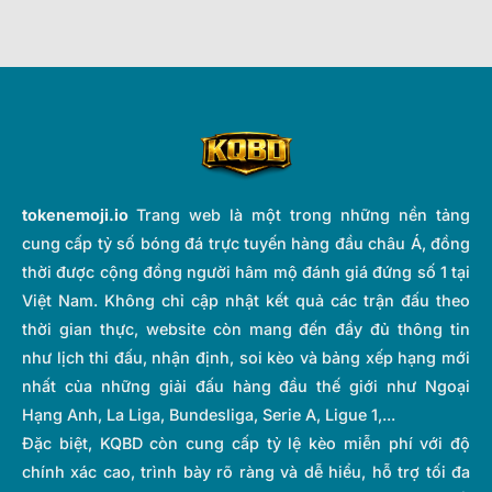
tokenemoji.io
Trang web là một trong những nền tảng
cung cấp tỷ số bóng đá trực tuyến hàng đầu châu Á, đồng
thời được cộng đồng người hâm mộ đánh giá đứng số 1 tại
Việt Nam. Không chỉ cập nhật kết quả các trận đấu theo
thời gian thực, website còn mang đến đầy đủ thông tin
như lịch thi đấu, nhận định, soi kèo và bảng xếp hạng mới
nhất của những giải đấu hàng đầu thế giới như Ngoại
Hạng Anh, La Liga, Bundesliga, Serie A, Ligue 1,...
Đặc biệt, KQBD còn cung cấp tỷ lệ kèo miễn phí với độ
chính xác cao, trình bày rõ ràng và dễ hiểu, hỗ trợ tối đa