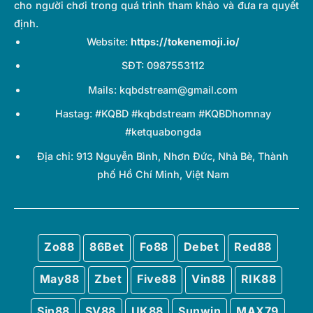
cho người chơi trong quá trình tham khảo và đưa ra quyết
định.
Website:
https://tokenemoji.io/
SĐT: 0987553112
Mails:
kqbdstream@gmail.com
Hastag: #KQBD #kqbdstream #KQBDhomnay
#ketquabongda
Địa chỉ: 913 Nguyễn Bình, Nhơn Đức, Nhà Bè, Thành
phố Hồ Chí Minh, Việt Nam
Zo88
86Bet
Fo88
Debet
Red88
May88
Zbet
Five88
Vin88
RIK88
Sin88
SV88
UK88
Sunwin
MAX79