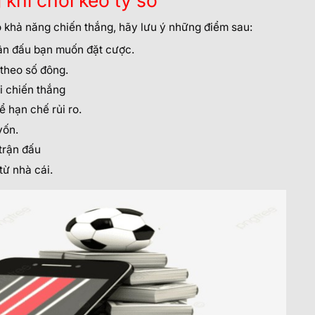
khi chơi kèo tỷ số
 khả năng chiến thắng, hãy lưu ý những điểm sau:
trận đấu bạn muốn đặt cược.
theo số đông.
i chiến thắng
 hạn chế rủi ro.
vốn.
trận đấu
từ nhà cái.