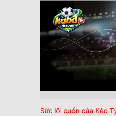
Sức lôi cuốn của Kèo T