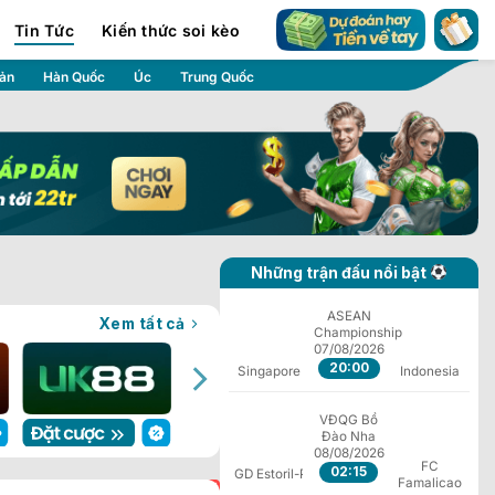
Tin Tức
Kiến thức soi kèo
ản
Hàn Quốc
Úc
Trung Quốc
Những trận đấu nổi bật
ASEAN
Xem tất cả
Championship
07/08/2026
20:00
Singapore
Indonesia
VĐQG Bồ
Đào Nha
08/08/2026
FC
02:15
GD Estoril-Praia
Famalicao