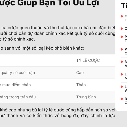
ược Giúp Bạn Tối Ưu Lợi
T
C
T
cá cược quen thuộc và thu hút tại các nhà cái, đặc biệt
C
người chơi cần dự đoán chính xác kết quả tỷ số cuối cùng
P
c tỷ số chính xác.
T
so sánh với một số loại kèo phổ biến khác:
P
C
TỶ LỆ CƯỢC
M
A
quả tỷ số cuối trận
Cao
L
M
eo mức điểm chấp
Thấp
L
W
hắng trong trận đấu
Trung bình
B
 khó cao nhưng bù lại tỷ lệ cược cũng hấp dẫn hơn so với
hử thách và có kiến thức về bóng đá, đây chính là lựa