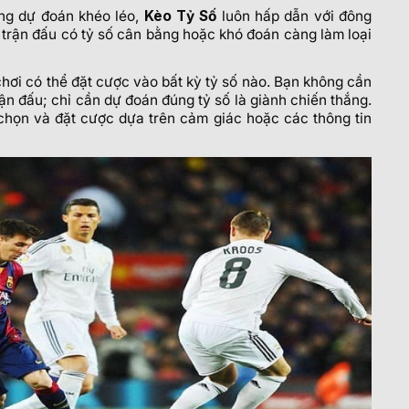
ng dự đoán khéo léo,
Kèo Tỷ Số
luôn hấp dẫn với đông
trận đấu có tỷ số cân bằng hoặc khó đoán càng làm loại
hơi có thể đặt cược vào bất kỳ tỷ số nào. Bạn không cần
n đấu; chỉ cần dự đoán đúng tỷ số là giành chiến thắng.
 chọn và đặt cược dựa trên cảm giác hoặc các thông tin