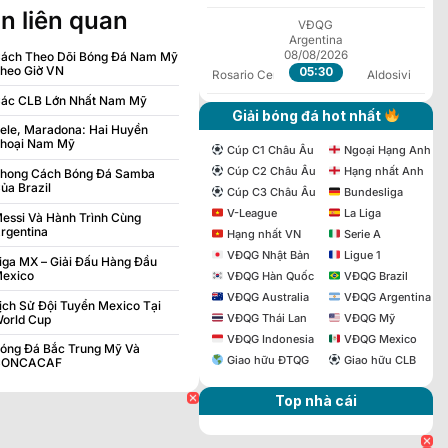
in liên quan
VĐQG
Argentina
08/08/2026
ách Theo Dõi Bóng Đá Nam Mỹ
heo Giờ VN
05:30
Rosario Central
Aldosivi
ác CLB Lớn Nhất Nam Mỹ
Giải bóng đá hot nhất
ele, Maradona: Hai Huyền
hoại Nam Mỹ
Cúp C1 Châu Âu
Ngoại Hạng Anh
Cúp C2 Châu Âu
Hạng nhất Anh
hong Cách Bóng Đá Samba
ủa Brazil
Cúp C3 Châu Âu
Bundesliga
V-League
La Liga
essi Và Hành Trình Cùng
rgentina
Hạng nhất VN
Serie A
VĐQG Nhật Bản
Ligue 1
iga MX – Giải Đấu Hàng Đầu
exico
VĐQG Hàn Quốc
VĐQG Brazil
VĐQG Australia
VĐQG Argentina
ịch Sử Đội Tuyển Mexico Tại
VĐQG Thái Lan
VĐQG Mỹ
orld Cup
VĐQG Indonesia
VĐQG Mexico
óng Đá Bắc Trung Mỹ Và
Giao hữu ĐTQG
Giao hữu CLB
CONCACAF
Top nhà cái