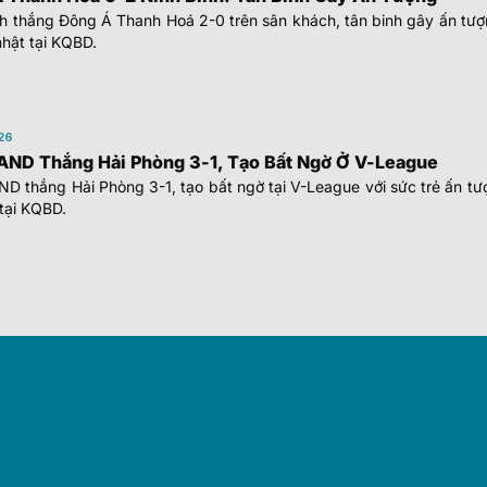
nh thắng Đông Á Thanh Hoá 2-0 trên sân khách, tân binh gây ấn tượ
hật tại KQBD.
26
ND Thắng Hải Phòng 3-1, Tạo Bất Ngờ Ở V-League
D thắng Hải Phòng 3-1, tạo bất ngờ tại V-League với sức trẻ ấn tư
tại KQBD.