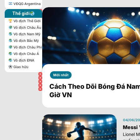
VĐQG Argentina
Thế giới
Vô địch Thế Giới
Vô địch Châu Âu
Vô địch Nam Mỹ
Vô địch Bắc Mỹ
Vô địch Châu Phi
Vô địch Châu Á
Vô địch ĐNA
Giao hữu
Cách Theo Dõi Bóng Đá Na
Giờ VN
04/06/2
Messi 
Lionel M