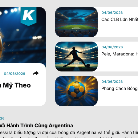
04/06/2026
Các CLB Lớn Nhấ
04/06/2026
Pele, Maradona: 
04/06/2026
04/06/2026
m Mỹ Theo
Phong Cách Bóng 
026
Và Hành Trình Cùng Argentina
essi là biểu tượng vĩ đại của bóng đá Argentina và thế giới. Hành t