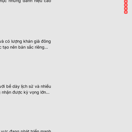
 phục những danh hiệu cao
 và có lượng khán giả đông
 tạo nên bản sắc riêng...
ới bề dày lịch sử và nhiều
 nhận được kỳ vọng lớn...
 vực đang phát triển mạnh