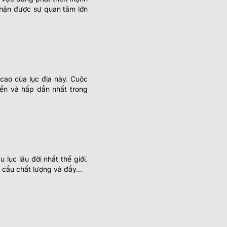
hận được sự quan tâm lớn
cao của lục địa này. Cuộc
iển và hấp dẫn nhất trong
lục lâu đời nhất thế giới.
 cầu chất lượng và đầy...