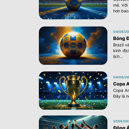
mẽ. Với
hơn bao.
04/06/2
Bóng Đ
Brazil 
kình đị
lịch...
04/06/2
Copa A
Copa Ame
Đây là n
01/06/20
Đông Á