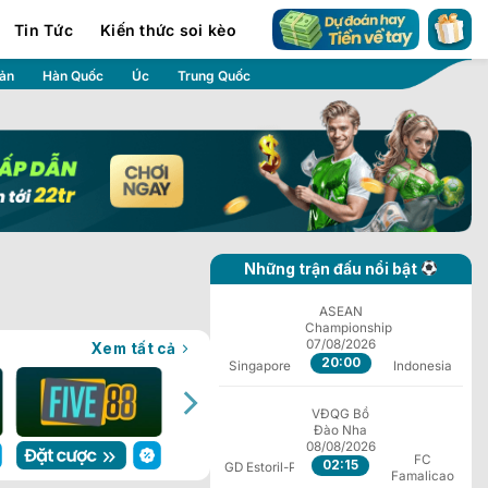
Tin Tức
Kiến thức soi kèo
ản
Hàn Quốc
Úc
Trung Quốc
Những trận đấu nổi bật
ASEAN
Championship
07/08/2026
Xem tất cả
20:00
Singapore
Indonesia
VĐQG Bồ
Đào Nha
08/08/2026
FC
02:15
GD Estoril-Praia
Famalicao