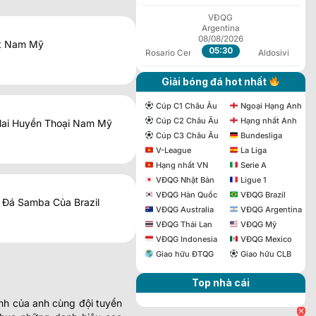
VĐQG
Argentina
08/08/2026
t Nam Mỹ
05:30
Rosario Central
Aldosivi
Giải bóng đá hot nhất
Cúp C1 Châu Âu
Ngoại Hạng Anh
Cúp C2 Châu Âu
Hạng nhất Anh
Hai Huyền Thoại Nam Mỹ
Cúp C3 Châu Âu
Bundesliga
V-League
La Liga
Hạng nhất VN
Serie A
VĐQG Nhật Bản
Ligue 1
VĐQG Hàn Quốc
VĐQG Brazil
Đá Samba Của Brazil
VĐQG Australia
VĐQG Argentina
VĐQG Thái Lan
VĐQG Mỹ
VĐQG Indonesia
VĐQG Mexico
Giao hữu ĐTQG
Giao hữu CLB
Top nhà cái
rình của anh cùng đội tuyển