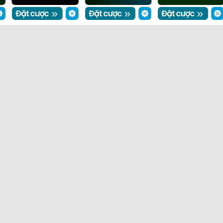
Theo Giải Đấu
Vin88
HDP
ỉ số
Đội khách
Chủ
Tỷ lệ
Khách
Không có dữ liệu vui lòng chọn bộ lọc khác