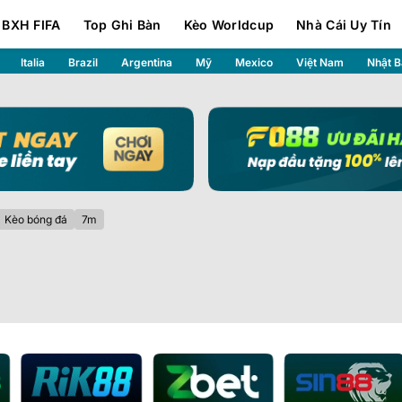
BXH FIFA
Top Ghi Bàn
Kèo Worldcup
Nhà Cái Uy Tín
Italia
Brazil
Argentina
Mỹ
Mexico
Việt Nam
Nhật B
Kèo bóng đá
7m