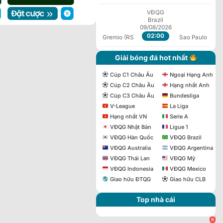
VĐQG
Brazil
09/08/2026
02:00
Gremio (RS)
Sao Paulo
Giải bóng đá hot nhất
Tài/Xỉu
Cúp C1 Châu Âu
Ngoại Hạng Anh
Cúp C2 Châu Âu
Hạng nhất Anh
Chủ
Tỷ lệ
Khách
Cúp C3 Châu Âu
Bundesliga
V-League
La Liga
Hạng nhất VN
Serie A
VĐQG Nhật Bản
Ligue 1
VĐQG Hàn Quốc
VĐQG Brazil
VĐQG Australia
VĐQG Argentina
VĐQG Thái Lan
VĐQG Mỹ
VĐQG Indonesia
VĐQG Mexico
Giao hữu ĐTQG
Giao hữu CLB
Top nhà cái