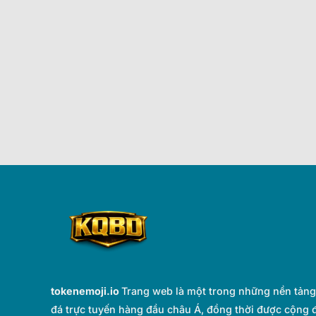
tokenemoji.io
Trang web là một trong những nền tảng
đá trực tuyến hàng đầu châu Á, đồng thời được cộng