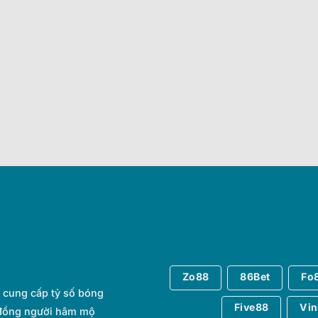
Zo88
86Bet
Fo
 cung cấp tỷ số bóng
Five88
Vi
 đồng người hâm mộ