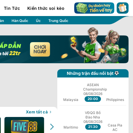
Tin Tức
Kiến thức soi kèo
ản
Hàn Quốc
Úc
Trung Quốc
Những trận đấu nổi bật
ASEAN
Championship
08/08/2026
20:00
Malaysia
Philippines
Xem tất cả
VĐQG Bồ
Đào Nha
08/08/2026
Casa Pia
21:30
Maritimo
AC