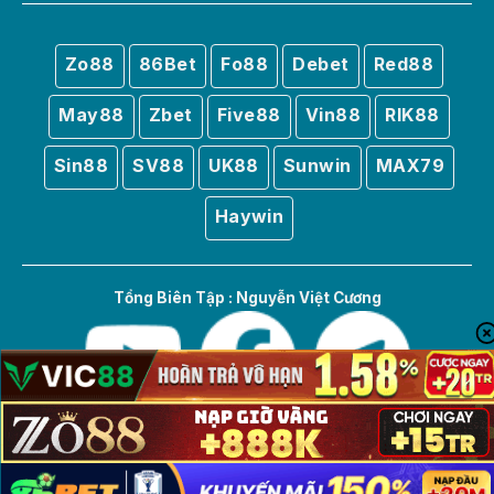
1,840
087***6243
buitu***@gmail.com
Zo88
86Bet
Fo88
Debet
Red88
1,839
034***9210
Huymr***@gmail.com
1,838
094***9105
vuman***@gmail.com
May88
Zbet
Five88
Vin88
RIK88
1,837
079***2557
cmanh***@gmail.com
Sin88
SV88
UK88
Sunwin
MAX79
1,836
082***4041
doduy***@gmail.com
1,835
038***0835
caube***@gmail.com
Haywin
1,834
036***5962
mvy79***@gmail.com
1,833
081***1115
mvy79***@gmail.com
Tổng Biên Tập : Nguyễn Việt Cương
1,832
039***5571
daong***@gmail.com
1,831
033***2110
nguye***@gmail.com
1,830
035***5019
vuk30***@gmail.com
1,829
035***9994
Quang***@icloud.com
Copyright © 2026 tokenemoji.io
1,828
097***0522
phong***@gmail.com
tokenemoji.io - Trang cập nhật KQBD mới nhất
1,827
086***5110
phuon***@gmail.com