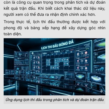
còn là công cụ quan trọng trong phân tích và dự đoán
kết quả trận đấu. Khi biết cách khai thác dữ liệu này,
người xem có thể đưa ra nhận định chính xác hơn.
Trong thực tế, lịch thi đấu thường được kết hợp với
phong độ và bảng xếp hạng để xây dựng góc nhìn
toàn diện.
Ứng dụng lịch thi đấu trong phân tích và dự đoán trận đấu