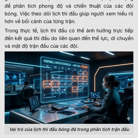
để phân tích phong độ và chiến thuật của các đội
bóng. Việc theo dõi lịch thi đấu giúp người xem hiểu rõ
hơn về bối cảnh của từng trận.
Trong thực tế, lịch thi đấu có thể ảnh hưởng trực tiếp
đến kết quả thi đấu do liên quan đến thể lực, di chuyển
và mật độ trận đấu của các đội.
Vai trò của lịch thi đấu bóng đá trong phân tích trận đấu