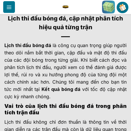
Bỏ
qua
Lịch thi đấu bóng đá, cập nhật phân tích
nội
dung
hiệu quả từng trận
Lịch thi đấu bóng đá
là công cụ quan trọng giúp người
theo dõi nắm bắt thời gian, cặp đấu và mật độ thi đấu
của các đội bóng trong từng giải. Khi biết cách đọc và
phân tích lịch thi đấu, người xem có thể đánh giá được
lợi thế, rủi ro và xu hướng phong độ của từng đội một
cách chính xác hơn. Chúng tôi mang đến cho bạn tin
tức mới nhất tại
Kết quả bóng đá
với tốc độ cập nhật
cực kỳ nhanh chóng.
Vai trò của lịch thi đấu bóng đá trong phân
tích trận đấu
Lịch thi đấu không chỉ đơn thuần là thông tin về thời
gian diễn ra các trận đấu mà còn là dữ liệu quan trọng